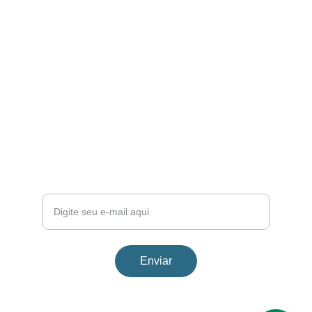
Projetando com propósito, montando com 
excelência.
SOBRE
contato@coberfix.com.br
(41) 99926-9999
Entre em Contato Agora
Enviar